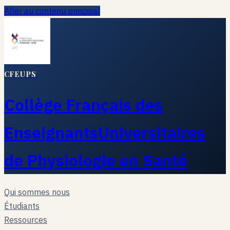
Aller au contenu principal
CFEUPS
Collège Français des
Enseignants
Universitaires
de Physiologie en Santé
Qui sommes nous
Étudiants
Ressources