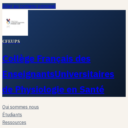
Aller au contenu principal
CFEUPS
Collège Français des
Enseignants
Universitaires
de Physiologie en Santé
Qui sommes nous
Étudiants
Ressources