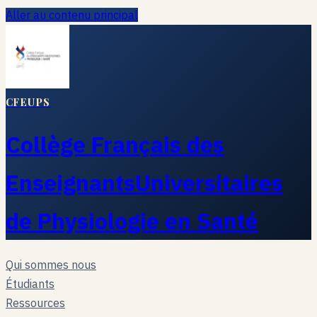
Aller au contenu principal
CFEUPS
Collège Français des
Enseignants
Universitaires
de Physiologie en Santé
Qui sommes nous
Étudiants
Ressources