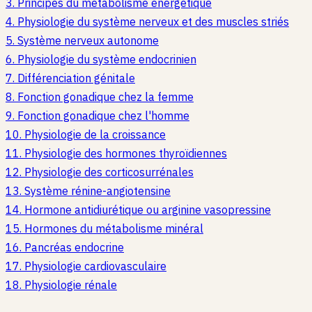
3
.
Principes du métabolisme énergétique
4
.
Physiologie du système nerveux et des muscles striés
5
.
Système nerveux autonome
6
.
Physiologie du système endocrinien
7
.
Différenciation génitale
8
.
Fonction gonadique chez la femme
9
.
Fonction gonadique chez l'homme
10
.
Physiologie de la croissance
11
.
Physiologie des hormones thyroïdiennes
12
.
Physiologie des corticosurrénales
13
.
Système rénine-angiotensine
14
.
Hormone antidiurétique ou arginine vasopressine
15
.
Hormones du métabolisme minéral
16
.
Pancréas endocrine
17
.
Physiologie cardiovasculaire
18
.
Physiologie rénale